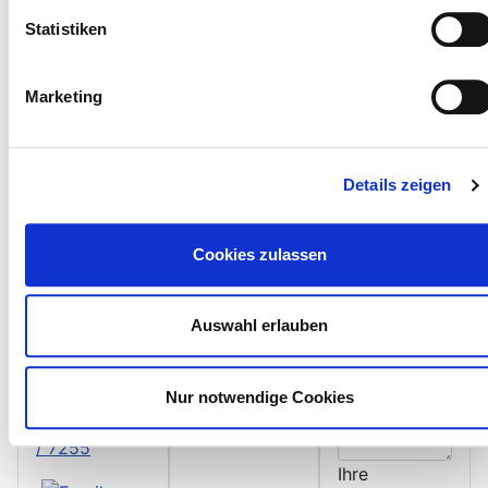
Informa
Kontakt
Statistiken
tionen
formula
r
Marketing
Anwaltssozi
etät Brandt &
Tomczak
Details zeigen
Ihr Name:
Luisenstraße
Cookies zulassen
41 - 52477
Ihre
Alsdorf
Emailadresse:
Auswahl erlauben
02404 /
5578-0
Nur notwendige Cookies
02404
/ 7255
Ihre