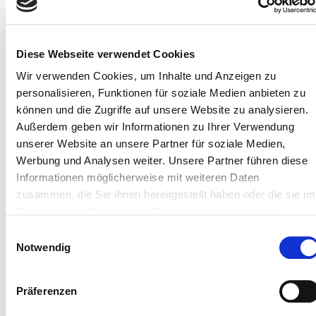
als freier Mitarbeiter für die Sozietät tätig.
Rechtsanwalt Heinz Hanel ist seit 01. Januar 2024 als
freier Mitarbeiter für die Sozietät tätig. Herr Hanel
Diese Webseite verwendet Cookies
bearbeitet vorrangig Fälle aus dem Arbeits-,
Wir verwenden Cookies, um Inhalte und Anzeigen zu
Verkehrs-, Straf-, und allgemeines Zivilrecht.
personalisieren, Funktionen für soziale Medien anbieten zu
können und die Zugriffe auf unsere Website zu analysieren.
Frau Ass. jur. Claudia Brandt unterstützt die Kanzlei als
Außerdem geben wir Informationen zu Ihrer Verwendung
wissenschaftliche Mitarbeiterin.
unserer Website an unsere Partner für soziale Medien,
Werbung und Analysen weiter. Unsere Partner führen diese
Informationen möglicherweise mit weiteren Daten
Informationspflicht nach § 36 Absatz 1 Satz 1
zusammen, die Sie ihnen bereitgestellt haben oder die sie im
VSBG (Verbraucherstreitbeilegungsgesetz):
Rahmen Ihrer Nutzung der Dienste gesammelt haben.
Wir als Rechtsanwälte sind nicht verpflichtet und
Einwilligungsauswahl
auch nicht bereit, an einem
Notwendig
Streitbeilegungsverfahren vor einer
Verbraucherschlichtungsstelle teilzunehmen.
Präferenzen