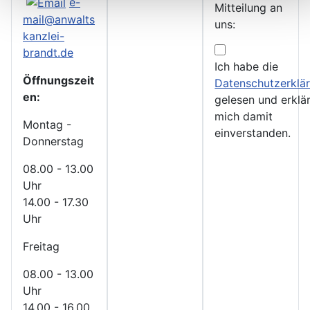
e-
Mitteilung an
mail@anwalts
uns:
kanzlei-
Terms and co
brandt.de
Ich habe die
Öffnungszeit
Datenschutzerklä
en:
gelesen und erklä
mich damit
Montag -
einverstanden.
Donnerstag
08.00 - 13.00
Abschicken
Uhr
14.00 - 17.30
Uhr
Freitag
08.00 - 13.00
Uhr
14.00 - 16.00