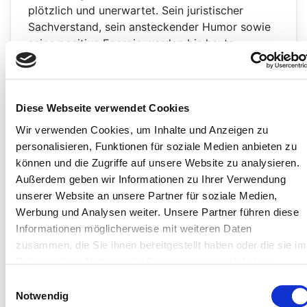
plötzlich und unerwartet. Sein juristischer
Sachverstand, sein ansteckender Humor sowie
seine positive Energie werden bis heute
vermisst.
Seit dem 01. Januar 2021 wird die Sozietät von
den Rechtsanwälten Franz Brandt und Peter
Diese Webseite verwendet Cookies
Tomczak weitergeführt.
Wir verwenden Cookies, um Inhalte und Anzeigen zu
personalisieren, Funktionen für soziale Medien anbieten zu
Verstärkt werden wir seit dem 01. Oktober 2022
können und die Zugriffe auf unsere Website zu analysieren.
durch Frau Rechtsanwältin Viktoria Spölgen mit
Außerdem geben wir Informationen zu Ihrer Verwendung
ihren besonderen Kenntnissen im Arbeits- und
unserer Website an unsere Partner für soziale Medien,
Betriebsverfassungsrecht.
Werbung und Analysen weiter. Unsere Partner führen diese
Rechtsanwalt Helmut Brandt ist als freier
Informationen möglicherweise mit weiteren Daten
Mitarbeiter für die Sozietät tätig.
zusammen, die Sie ihnen bereitgestellt haben oder die sie im
Rahmen Ihrer Nutzung der Dienste gesammelt haben.
Rechtsanwalt Heinz Hanel ist seit dem
Einwilligungsauswahl
01.01.2024 als freier Mitarbeiter tätig und
Notwendig
unterstützt uns mit besonderen Kenntnissen im