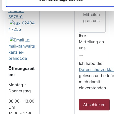
02404 /
5578-0
02404
/ 7255
Ihre
e-
Mitteilung an
mail@anwalts
uns:
kanzlei-
Terms and co
brandt.de
Ich habe die
Öffnungszeit
Datenschutzerklä
en:
gelesen und erklä
mich damit
Montag -
einverstanden.
Donnerstag
08.00 - 13.00
Abschicken
Uhr
14.00 - 17.30